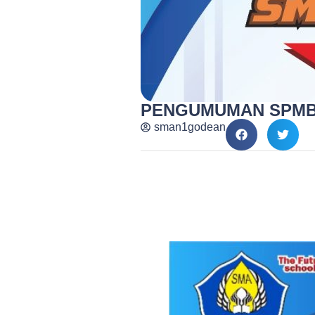
PENGUMUMAN SPMB S
sman1godean