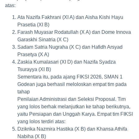
atas:
Ata Nazifa Fakhrani (XI A) dan Aisha Kishi Hayu
Prasetia (XI B)
Farash Muyasar Rodatullah (X A) dan Dome Innova
Garaskhi Sinatria (X C)
Sadam Satria Nugraha (X C) dan Hafidh Arsyad
Prasetya (X A)
Zaskia Kumalasari (XI D) dan Nazifa Syadza
Tsurayya (XI B)
Sementara itu, pada ajang FIKSI 2026, SMAN 1
Godean juga berhasil meloloskan empat tim pada
tahap
Penilaian Administrasi dan Seleksi Proposal. Tim
yang lolos berhak melanjutkan ke tahap berikutnya,
yaitu Persiapan dan Unggah Karya. Empat tim FIKSI
yang lolos terdiri atas:
Dzikrika Nazmira Hastika (X B) dan Khansa Athifa
Nabiha (X B)