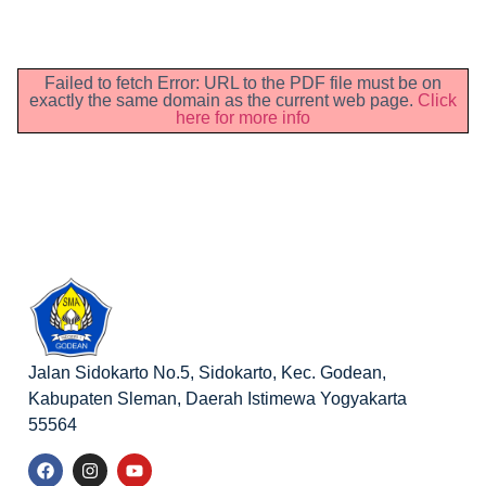
Failed to fetch Error: URL to the PDF file must be on
exactly the same domain as the current web page.
Click
here for more info
Jalan Sidokarto No.5, Sidokarto, Kec. Godean,
Kabupaten Sleman, Daerah Istimewa Yogyakarta
55564