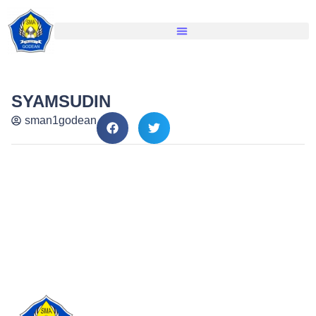
SYAMSUDIN
sman1godean