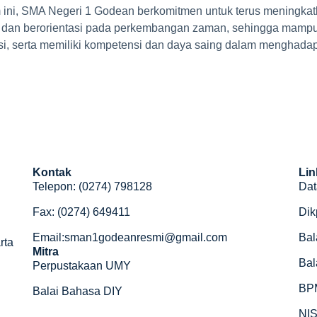
um ini, SMA Negeri 1 Godean berkomitmen untuk terus meningka
tif, dan berorientasi pada perkembangan zaman, sehingga mamp
si, serta memiliki kompetensi dan daya saing dalam menghadapi
Kontak
Lin
Telepon: (0274) 798128
Dat
Fax: (0274) 649411
Dik
Email:sman1godeanresmi@gmail.com
Bal
rta
Mitra
Bal
Perpustakaan UMY
BP
Balai Bahasa DIY
NI