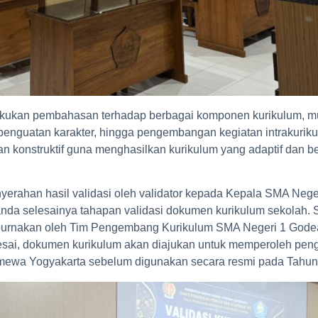
kukan pembahasan terhadap berbagai komponen kurikulum, mula
nguatan karakter, hingga pengembangan kegiatan intrakurikuler
an konstruktif guna menghasilkan kurikulum yang adaptif dan b
nyerahan hasil validasi oleh validator kepada Kepala SMA Neg
da selesainya tahapan validasi dokumen kurikulum sekolah. S
empurnakan oleh Tim Pengembang Kurikulum SMA Negeri 1 Gode
selesai, dokumen kurikulum akan diajukan untuk memperoleh pe
mewa Yogyakarta sebelum digunakan secara resmi pada Tahun