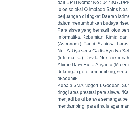
dari BPTI Nomor No : 0478/J7.1/PN.
lolos seleksi Olimpiade Sains Nas
perjuangan di tingkat Daerah Isti
dalam menumbuhkan budaya riset, be
Para siswa yang berhasil lolos ber
Informatika, Kebumian, Kimia, dan
(Astronomi), Fadhil Santosa, Laras
Nur Zakiya serta Gadis Ayudya Se
(Informatika), Devita Nur Rokhimah 
Alvino Davy Putra Ariyanto (Matemat
dukungan guru pembimbing, serta
akademik.
Kepala SMA Negeri 1 Godean, Sur
tinggi atas prestasi para siswa. “
menjadi bukti bahwa semangat bela
mendampingi para finalis agar mamp