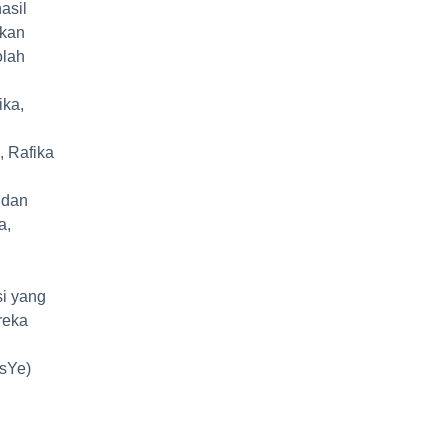
asil
tkan
olah
.
ika,
, Rafika
 dan
a,
i yang
reka
EsYe)