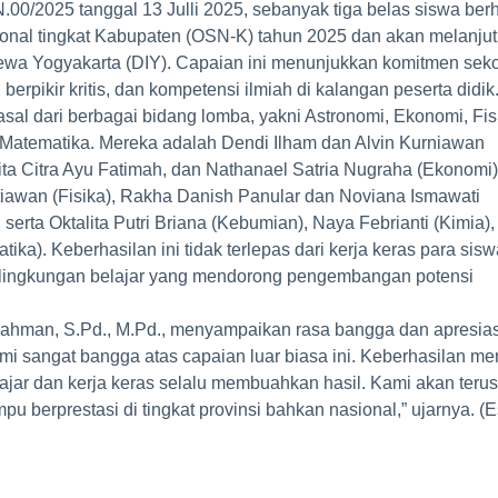
00/2025 tanggal 13 Julli 2025, sebanyak tiga belas siswa berh
ional tingkat Kabupaten (OSN-K) tahun 2025 dan akan melanju
mewa Yogyakarta (DIY). Capaian ini menunjukkan komitmen sek
rpikir kritis, dan kompetensi ilmiah di kalangan peserta didik
asal dari berbagai bidang lomba, yakni Astronomi, Ekonomi, Fis
 Matematika. Mereka adalah Dendi Ilham dan Alvin Kurniawan
ita Citra Ayu Fatimah, dan Nathanael Satria Nugraha (Ekonomi)
tiawan (Fisika), Rakha Danish Panular dan Noviana Ismawati
serta Oktalita Putri Briana (Kebumian), Naya Febrianti (Kimia),
ika). Keberhasilan ini tidak terlepas dari kerja keras para sisw
 lingkungan belajar yang mendorong pengembangan potensi
ahman, S.Pd., M.Pd., menyampaikan rasa bangga dan apresias
Kami sangat bangga atas capaian luar biasa ini. Keberhasilan me
jar dan kerja keras selalu membuahkan hasil. Kami akan terus
u berprestasi di tingkat provinsi bahkan nasional,” ujarnya. (