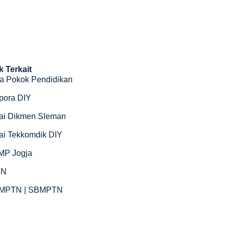
k Terkait
a Pokok Pendidikan
pora DIY
ai Dikmen Sleman
ai Tekkomdik DIY
MP Jogja
SN
MPTN | SBMPTN