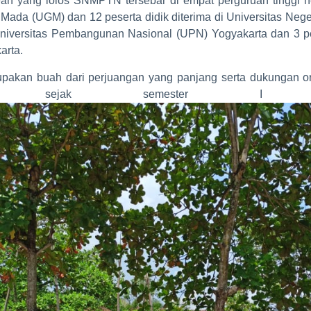
n yang lolos SNMPTN tersebar di empat perguruan tinggi ne
ah Mada (UGM) dan 12 peserta didik diterima di Universitas Ne
 Universitas Pembangunan Nasional (UPN) Yogyakarta dan 3 pes
arta.
akan buah dari perjuangan yang panjang serta dukungan ora
port sejak semester I s