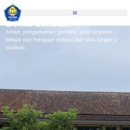
Berita Sekolah
Artikel, pengumuman, prestasi, serta kegiatan
belajar dan mengajar terbaru dari SMA Negeri 1
Godean.